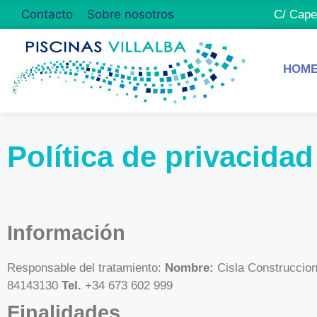
Contacto
Sobre nosotros
C/ Cape
HOM
Política de privacidad
Información
Responsable del tratamiento:
Nombre:
Cisla Construccio
84143130
Tel.
+34 673 602 999
Finalidades